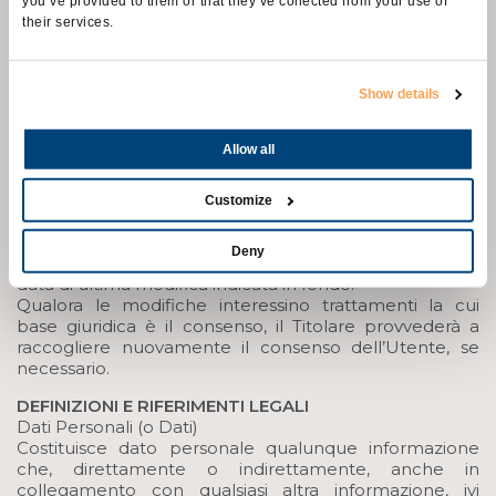
you’ve provided to them or that they’ve collected from your use of
utilizzati le supportino, l'Utente è invitato a consultare
their services.
le rispettive privacy policy.
Modifiche a questa privacy policy
Il Titolare del Trattamento si riserva il diritto di
Show details
apportare modifiche alla presente privacy policy in
qualunque momento dandone informazione agli
Allow all
Utenti su questa pagina e, se possibile, su questa
Applicazione nonché, qualora tecnicamente e
legalmente fattibile, inviando una notifica agli Utenti
Customize
attraverso uno degli estremi di contatto di cui è in
possesso il Titolare . Si prega dunque di consultare
Deny
regolarmente questa pagina, facendo riferimento alla
data di ultima modifica indicata in fondo.
Qualora le modifiche interessino trattamenti la cui
base giuridica è il consenso, il Titolare provvederà a
raccogliere nuovamente il consenso dell’Utente, se
necessario.
DEFINIZIONI E RIFERIMENTI LEGALI
Dati Personali (o Dati)
Costituisce dato personale qualunque informazione
che, direttamente o indirettamente, anche in
collegamento con qualsiasi altra informazione, ivi