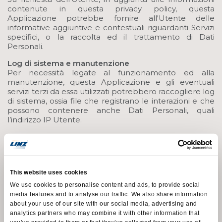
contenute in questa privacy policy, questa
Applicazione potrebbe fornire all'Utente delle
informative aggiuntive e contestuali riguardanti Servizi
specifici, o la raccolta ed il trattamento di Dati
Personali.
Log di sistema e manutenzione
Per necessità legate al funzionamento ed alla
manutenzione, questa Applicazione e gli eventuali
servizi terzi da essa utilizzati potrebbero raccogliere log
di sistema, ossia file che registrano le interazioni e che
possono contenere anche Dati Personali, quali
l’indirizzo IP Utente.
Informazioni non contenute in questa policy
Ulteriori informazioni in relazione al trattamento dei
Dati Personali potranno essere richieste in qualsiasi
momento al Titolare del Trattamento utilizzando gli
This website uses cookies
estremi di contatto.
We use cookies to personalise content and ads, to provide social
Risposta alle richieste „Do Not Track”
media features and to analyse our traffic. We also share information
Questa Applicazione non supporta le richieste “Do Not
about your use of our site with our social media, advertising and
Track”.
analytics partners who may combine it with other information that
Per scoprire se gli eventuali servizi di terze parti