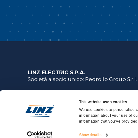
LINZ ELECTRIC S.P.A.
Società a socio unico: Pedrollo Group S.r.l.
Viale del Lavoro, 30
37040 Arcole (Verona) - Italy
This website uses cookies
We use cookies to personalise co
T.
+39 045 763 92 01
- F. +39 045 763 92 02
information about your use of ou
information that you’ve provided 
Linz Electric S.p.A. - 01954820237 - © Copyright 2023 
Show details