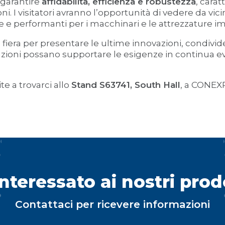
r garantire
affidabilità, efficienza e robustezza
, carat
ni. I visitatori avranno l’opportunità di vedere da v
ure e performanti per i macchinari e le attrezzature 
in fiera per presentare le ultime innovazioni, condivi
zioni possano supportare le esigenze in continua e
e a trovarci allo
Stand S63741, South Hall
, a CONEX
interessato ai nostri prod
Contattaci per ricevere informazioni