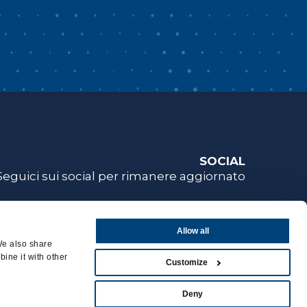
SOCIAL
Seguici sui social per rimanere aggiornato
Allow all
We also share
ine it with other
Customize
Privacy e note legali
|
Cookie Policy
|
Deny
Whistleblowing