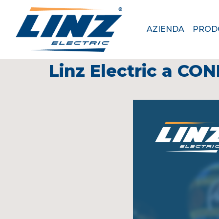
AZIENDA
PROD
Linz Electric a C