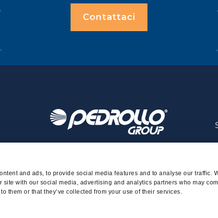
Contattaci
ntent and ads, to provide social media features and to analyse our traffic. 
r site with our social media, advertising and analytics partners who may comb
to them or that they’ve collected from your use of their services.
- Tutti i diritti sono riservati - Made with
in
WINTRADE