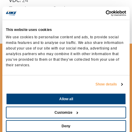
VDC:
24
Type de courant :
Continu
Courant:
250Adc
Application:
TÉLÉCOMMUNICATION,
SOLUTIONS HYBRIDES ET DC
This website uses cookies
We use cookies to personalise content and ads, to provide social
media features and to analyse our traffic. We also share information
about your use of our site with our social media, advertising and
DEMANDER DES
analytics partners who may combine it with other information that
you’ve provided to them or that they’ve collected from your use of
INFORMATIONS
their services.
Pour avoir plus d’informations remplir le
formulaire suivant.
Show details
Allow all
Customize
Deny