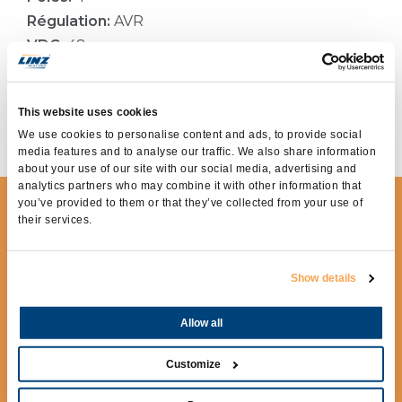
Régulation:
AVR
VDC:
48
Type de courant :
Continu
Courant:
380Adc
This website uses cookies
Application:
TÉLÉCOMMUNICATION,
SOLUTIONS HYBRIDES ET DC
We use cookies to personalise content and ads, to provide social
media features and to analyse our traffic. We also share information
about your use of our site with our social media, advertising and
analytics partners who may combine it with other information that
you’ve provided to them or that they’ve collected from your use of
DEMANDER DES
their services.
INFORMATIONS
Show details
Pour avoir plus d’informations remplir le
formulaire suivant.
Allow all
Customize