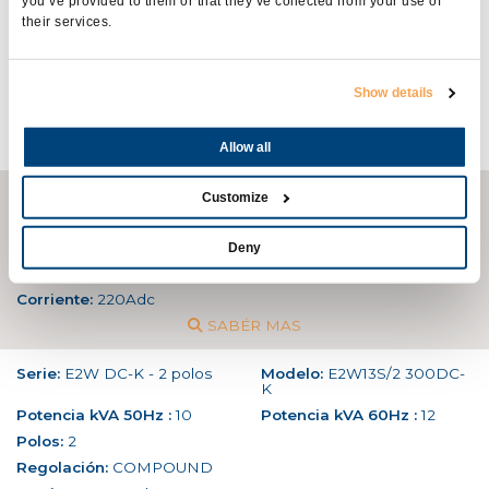
you’ve provided to them or that they’ve collected from your use of
Serie:
E2W
Modelo:
E2W10 220DC
their services.
Potencia kVA 50Hz :
6.5
Potencia kVA 60Hz :
8
Polos:
2
Show details
Regolación:
-
Corriente:
220Adc
SABÉR MAS
Allow all
Serie:
E2W DC-K - 2 polos
Modelo:
E2W10 220DC-K
Customize
Potencia kVA 50Hz :
9
Potencia kVA 60Hz :
11
Polos:
2
Deny
Regolación:
COMPOUND
Corriente:
220Adc
SABÉR MAS
Serie:
E2W DC-K - 2 polos
Modelo:
E2W13S/2 300DC-
K
Potencia kVA 50Hz :
10
Potencia kVA 60Hz :
12
Polos:
2
Regolación:
COMPOUND