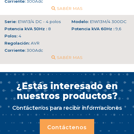
Corriente:
300Adc
SABÉR MAS
Serie:
E1W13/4 DC - 4 polos
Modelo:
E1W13M/4 300DC
Potencia kVA 50Hz :
8
Potencia kVA 60Hz :
9,6
Polos:
4
Regolación:
AVR
Corriente:
300Adc
SABÉR MAS
¿Estás interesado en
nuestros productos?
Contáctenos para recibir informaciones
Contáctenos