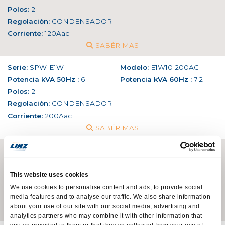
Polos:
2
Regolación:
CONDENSADOR
Corriente:
120Aac
SABÉR MAS
Serie:
SPW-E1W
Modelo:
E1W10 200AC
Potencia kVA 50Hz :
6
Potencia kVA 60Hz :
7.2
Polos:
2
Regolación:
CONDENSADOR
Corriente:
200Aac
SABÉR MAS
Serie:
E2W
Modelo:
E2W10 220MDC
Potencia kVA 50Hz :
5
Potencia kVA 60Hz :
6
Polos:
2
This website uses cookies
Regolación:
-
We use cookies to personalise content and ads, to provide social
media features and to analyse our traffic. We also share information
Corriente:
220Adc
about your use of our site with our social media, advertising and
SABÉR MAS
analytics partners who may combine it with other information that