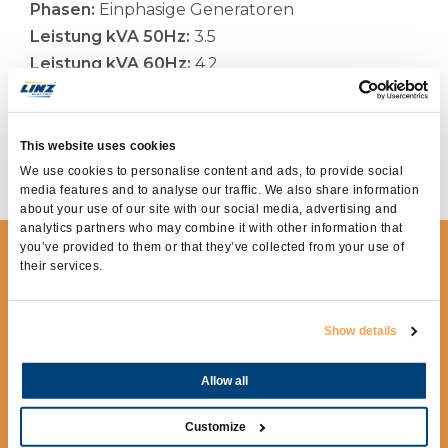
Phasen:
Einphasige Generatoren
Leistung kVA 50Hz:
3.5
Leistung kVA 60Hz:
4.2
Einstellungene:
KONDENSATOR
Art des elektrischen Stromes :
Wechselstrom
Strom:
120Aac
This website uses cookies
Anwendungene:
SCHWEISSGERÄT
We use cookies to personalise content and ads, to provide social
media features and to analyse our traffic. We also share information
about your use of our site with our social media, advertising and
analytics partners who may combine it with other information that
you’ve provided to them or that they’ve collected from your use of
INFORMATIONEN
their services.
ANFORDERN
Show details
Bitte füllen Sie nachfolgendes Formblatt
aus, um weiterführende Informationen
anzufordern.
Allow all
Customize