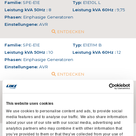
Familie:
SPE-E1E
Typ:
E1E10L L
Leistung kVA 50Hz :
8
Leistung kVA 60Hz :
9,75
Phasen:
Einphasige Generatoren
Einstellungene:
AVR
ENTDECKEN
Familie:
SPE-E1E
Typ:
E1E11M B
Leistung kVA 50Hz :
10
Leistung kVA 60Hz :
12
Phasen:
Einphasige Generatoren
Einstellungene:
AVR
ENTDECKEN
Familie:
SPE-E1E
Typ:
E1E13S C
Leistung kVA 50Hz :
13
Leistung kVA 60Hz :
15,6
Phasen:
Einphasige Generatoren
This website uses cookies
Einstellungene:
AVR
We use cookies to personalise content and ads, to provide social
ENTDECKEN
media features and to analyse our traffic. We also share information
about your use of our site with our social media, advertising and
analytics partners who may combine it with other information that
Familie:
SPE-E1E
Typ:
E1E13M D
you’ve provided to them or that they’ve collected from your use of