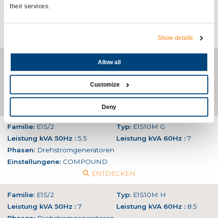
Leistung kVA 50Hz :
15
Leistung kVA 60Hz :
18
their services.
Phasen:
Einphasige Generatoren
Einstellungene:
AVR
ENTDECKEN
Show details
Familie:
SPE-E1E
Typ:
E1E13M E
Allow all
Leistung kVA 50Hz :
18
Leistung kVA 60Hz :
21,5
Phasen:
Einphasige Generatoren
Customize
Einstellungene:
AVR
ENTDECKEN
Deny
Familie:
E1S/2
Typ:
E1S10M G
Leistung kVA 50Hz :
5.5
Leistung kVA 60Hz :
7
Phasen:
Drehstromgeneratoren
Einstellungene:
COMPOUND
ENTDECKEN
Familie:
E1S/2
Typ:
E1S10M H
Leistung kVA 50Hz :
7
Leistung kVA 60Hz :
8.5