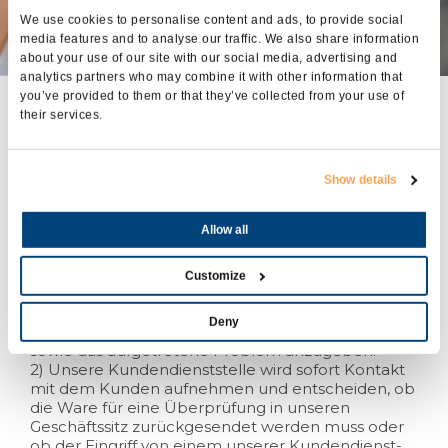
We use cookies to personalise content and ads, to provide social
media features and to analyse our traffic. We also share information
about your use of our site with our social media, advertising and
analytics partners who may combine it with other information that
you’ve provided to them or that they’ve collected from your use of
Verfahren für die
their services.
Inanspruchnahme
einer Garantieleistung
Show details
Allow all
1) Bitte melden Sie etwaige Mängel bei von uns
hergestellten Generatoren immer sofort per Fax
Customize
oder E-Mail bei unserer Kundendienststelle.
Vergessen Sie nicht, das Produktmodell, die auf
Deny
dem Typenschild angebrachte Seriennummer
sowie das aufgetretene Problem anzugeben.
2) Unsere Kundendienststelle wird sofort Kontakt
mit dem Kunden aufnehmen und entscheiden, ob
die Ware für eine Überprüfung in unseren
Geschäftssitz zurückgesendet werden muss oder
ob der Eingriff von einem unserer Kundendienst-